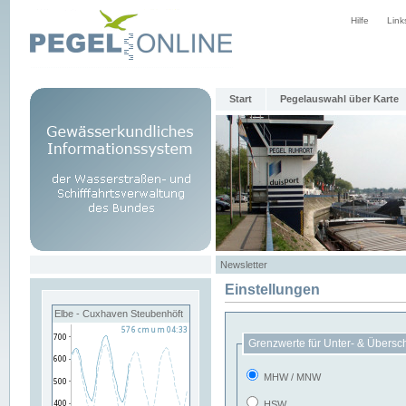
Hilfe
Link
Start
Pegelauswahl über Karte
Newsletter
Einstellungen
Elbe - Cuxhaven Steubenhöft
Grenzwerte für Unter- & Übersc
MHW / MNW
HSW