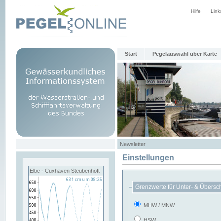
Hilfe
Link
Start
Pegelauswahl über Karte
Newsletter
Einstellungen
Elbe - Cuxhaven Steubenhöft
Grenzwerte für Unter- & Übersc
MHW / MNW
HSW