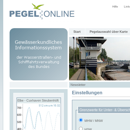
Hilfe
Link
Start
Pegelauswahl über Karte
Newsletter
Einstellungen
Elbe - Cuxhaven Steubenhöft
Grenzwerte für Unter- & Übersc
MHW / MNW
HSW