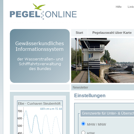
Hilfe
Link
Start
Pegelauswahl über Karte
Newsletter
Einstellungen
Elbe - Cuxhaven Steubenhöft
Grenzwerte für Unter- & Übersc
MHW / MNW
HSW