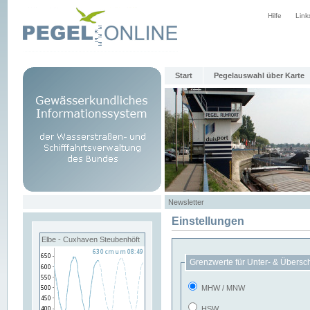
Hilfe
Link
Start
Pegelauswahl über Karte
Newsletter
Einstellungen
Elbe - Cuxhaven Steubenhöft
Grenzwerte für Unter- & Übersc
MHW / MNW
HSW