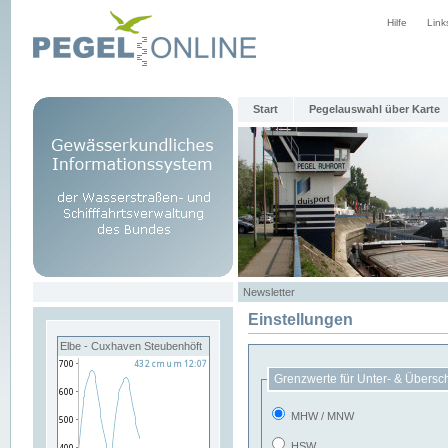
Hilfe
Link
Start
Pegelauswahl über Karte
Newsletter
Einstellungen
Elbe - Cuxhaven Steubenhöft
Grenzwerte für Unter- & Übersc
MHW / MNW
HSW