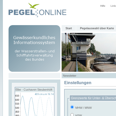
Hilfe
Link
Start
Pegelauswahl über Karte
Newsletter
Einstellungen
Elbe - Cuxhaven Steubenhöft
Grenzwerte für Unter- & Übersc
MHW / MNW
HSW