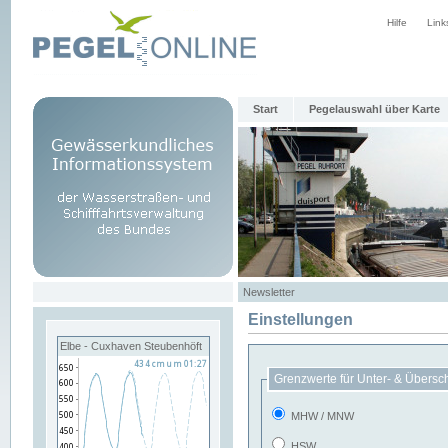
Hilfe
Link
Start
Pegelauswahl über Karte
Newsletter
Einstellungen
Elbe - Cuxhaven Steubenhöft
Grenzwerte für Unter- & Übersc
MHW / MNW
HSW