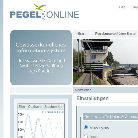
Hilfe
Link
Start
Pegelauswahl über Karte
Newsletter
Einstellungen
Elbe - Cuxhaven Steubenhöft
Grenzwerte für Unter- & Übersc
MHW / MNW
HSW