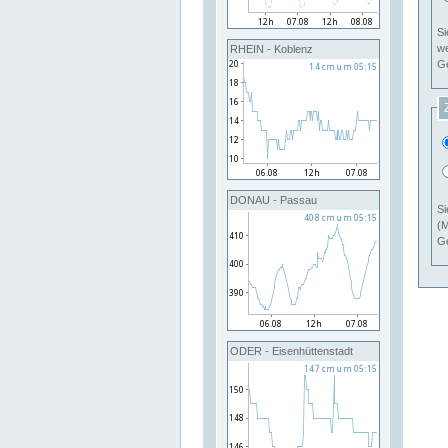
Si
RHEIN - Koblenz
Ge
DONAU - Passau
Si
(M
Ge
ODER - Eisenhüttenstadt