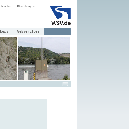
hinweise
Einstellungen
loads
Webservices