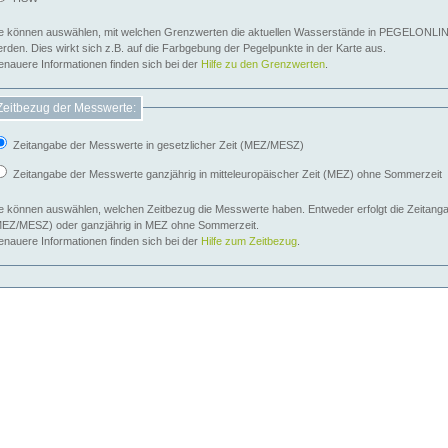
e können auswählen, mit welchen Grenzwerten die aktuellen Wasserstände in PEGELONLIN
werden. Dies wirkt sich z.B. auf die Farbgebung der Pegelpunkte in der Karte aus.
nauere Informationen finden sich bei der
Hilfe zu den Grenzwerten
.
Zeitbezug der Messwerte:
Zeitangabe der Messwerte in gesetzlicher Zeit (MEZ/MESZ)
Zeitangabe der Messwerte ganzjährig in mitteleuropäischer Zeit (MEZ) ohne Sommerzeit
e können auswählen, welchen Zeitbezug die Messwerte haben. Entweder erfolgt die Zeitangab
EZ/MESZ) oder ganzjährig in MEZ ohne Sommerzeit.
nauere Informationen finden sich bei der
Hilfe zum Zeitbezug
.