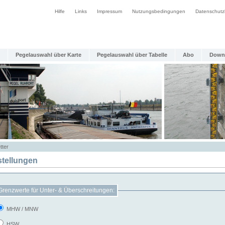
Hilfe
Links
Impressum
Nutzungsbedingungen
Datenschutz
Pegelauswahl über Karte
Pegelauswahl über Tabelle
Abo
Down
tter
stellungen
Grenzwerte für Unter- & Überschreitungen:
MHW / MNW
HSW