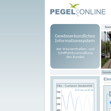
Start
Newsle
Ein
Elbe - Cuxhaven Steubenhöft