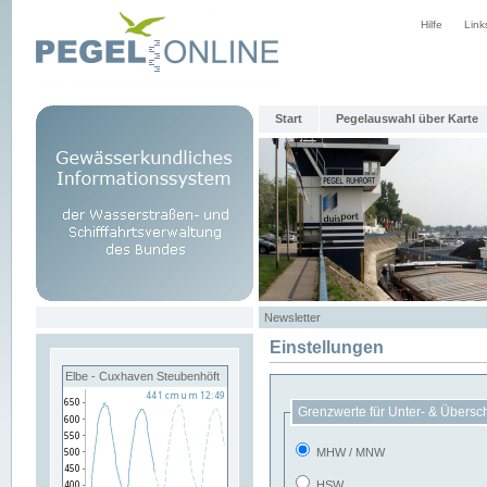
Hilfe
Link
Start
Pegelauswahl über Karte
Newsletter
Einstellungen
Elbe - Cuxhaven Steubenhöft
Grenzwerte für Unter- & Übersc
MHW / MNW
HSW