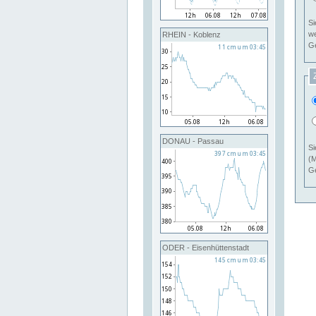
Si
RHEIN - Koblenz
Ge
DONAU - Passau
Si
(M
Ge
ODER - Eisenhüttenstadt