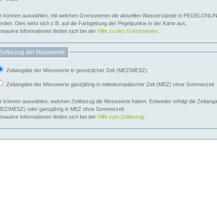
e können auswählen, mit welchen Grenzwerten die aktuellen Wasserstände in PEGELONLIN
werden. Dies wirkt sich z.B. auf die Farbgebung der Pegelpunkte in der Karte aus.
nauere Informationen finden sich bei der
Hilfe zu den Grenzwerten
.
Zeitbezug der Messwerte:
Zeitangabe der Messwerte in gesetzlicher Zeit (MEZ/MESZ)
Zeitangabe der Messwerte ganzjährig in mitteleuropäischer Zeit (MEZ) ohne Sommerzeit
e können auswählen, welchen Zeitbezug die Messwerte haben. Entweder erfolgt die Zeitangab
EZ/MESZ) oder ganzjährig in MEZ ohne Sommerzeit.
nauere Informationen finden sich bei der
Hilfe zum Zeitbezug
.