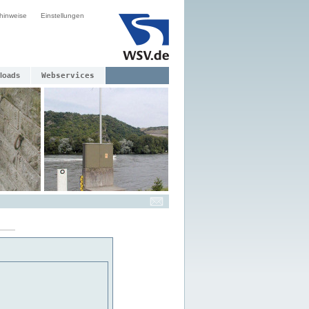
hinweise
Einstellungen
loads
Webservices