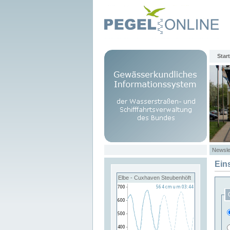
Start
Newsle
Ein
Elbe - Cuxhaven Steubenhöft