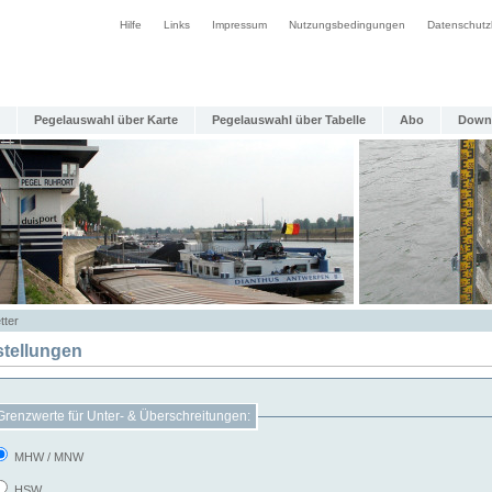
Hilfe
Links
Impressum
Nutzungsbedingungen
Datenschutz
Pegelauswahl über Karte
Pegelauswahl über Tabelle
Abo
Down
tter
stellungen
Grenzwerte für Unter- & Überschreitungen:
MHW / MNW
HSW