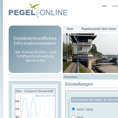
Hilfe
Link
Start
Pegelauswahl über Karte
Newsletter
Einstellungen
Elbe - Cuxhaven Steubenhöft
Grenzwerte für Unter- & Übersc
MHW / MNW
HSW