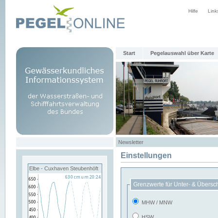
Hilfe
Link
Start
Pegelauswahl über Karte
Newsletter
Einstellungen
Elbe - Cuxhaven Steubenhöft
Grenzwerte für Unter- & Übersc
MHW / MNW
HSW