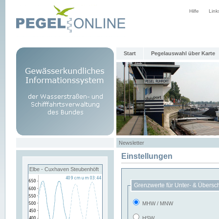
Hilfe
Link
Start
Pegelauswahl über Karte
Newsletter
Einstellungen
Elbe - Cuxhaven Steubenhöft
Grenzwerte für Unter- & Übersc
MHW / MNW
HSW