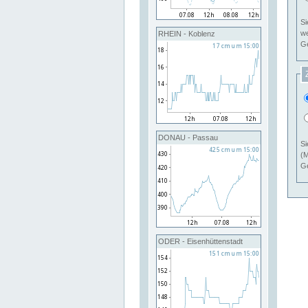
Si
RHEIN - Koblenz
Ge
DONAU - Passau
Si
(M
Ge
ODER - Eisenhüttenstadt