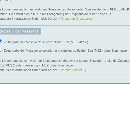
e können auswählen, mit welchen Grenzwerten die aktuellen Wasserstände in PEGELONLIN
werden. Dies wirkt sich z.B. auf die Farbgebung der Pegelpunkte in der Karte aus.
nauere Informationen finden sich bei der
Hilfe zu den Grenzwerten
.
Zeitbezug der Messwerte:
Zeitangabe der Messwerte in gesetzlicher Zeit (MEZ/MESZ)
Zeitangabe der Messwerte ganzjährig in mitteleuropäischer Zeit (MEZ) ohne Sommerzeit
e können auswählen, welchen Zeitbezug die Messwerte haben. Entweder erfolgt die Zeitangab
EZ/MESZ) oder ganzjährig in MEZ ohne Sommerzeit.
nauere Informationen finden sich bei der
Hilfe zum Zeitbezug
.