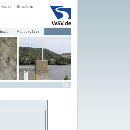
hinweise
Einstellungen
loads
Webservices