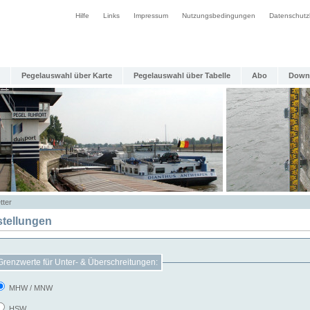
Hilfe
Links
Impressum
Nutzungsbedingungen
Datenschutz
Pegelauswahl über Karte
Pegelauswahl über Tabelle
Abo
Down
tter
stellungen
Grenzwerte für Unter- & Überschreitungen:
MHW / MNW
HSW