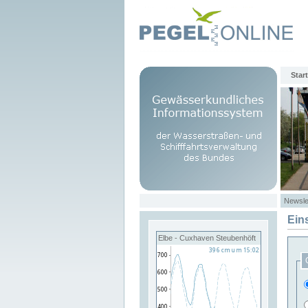
Start
Newsle
Ein
Elbe - Cuxhaven Steubenhöft