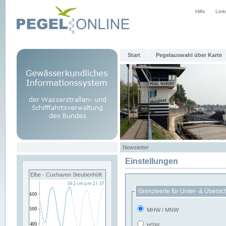
Hilfe
Link
Start
Pegelauswahl über Karte
Newsletter
Einstellungen
Elbe - Cuxhaven Steubenhöft
Grenzwerte für Unter- & Übersc
MHW / MNW
HSW