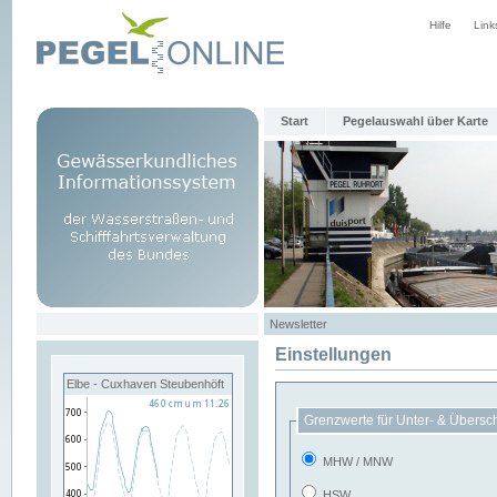
Hilfe
Link
Start
Pegelauswahl über Karte
Newsletter
Einstellungen
Elbe - Cuxhaven Steubenhöft
Grenzwerte für Unter- & Übersc
MHW / MNW
HSW