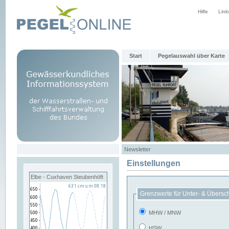
Hilfe
Link
Start
Pegelauswahl über Karte
Newsletter
Einstellungen
Elbe - Cuxhaven Steubenhöft
Grenzwerte für Unter- & Übersc
MHW / MNW
HSW