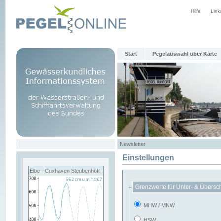
Hilfe
Link
Start
Pegelauswahl über Karte
Newsletter
Einstellungen
Elbe - Cuxhaven Steubenhöft
Grenzwerte für Unter- & Übersc
MHW / MNW
HSW