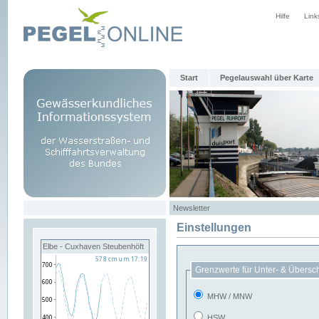
Hilfe
Link
Start
Pegelauswahl über Karte
Newsletter
Einstellungen
Elbe - Cuxhaven Steubenhöft
Grenzwerte für Unter- & Übersc
MHW / MNW
HSW