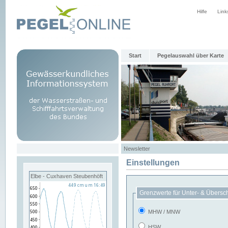
Hilfe
Link
Start
Pegelauswahl über Karte
Newsletter
Einstellungen
Elbe - Cuxhaven Steubenhöft
Grenzwerte für Unter- & Übersc
MHW / MNW
HSW