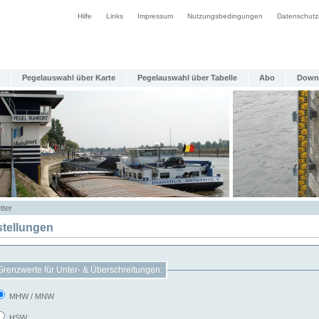
Hilfe
Links
Impressum
Nutzungsbedingungen
Datenschutz
Pegelauswahl über Karte
Pegelauswahl über Tabelle
Abo
Down
tter
stellungen
Grenzwerte für Unter- & Überschreitungen:
MHW / MNW
HSW