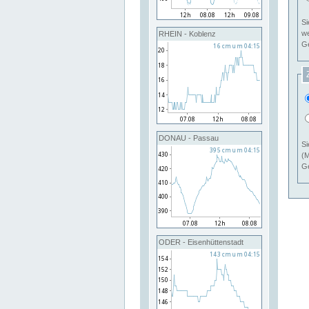
Si
RHEIN - Koblenz
Ge
DONAU - Passau
Si
(M
Ge
ODER - Eisenhüttenstadt