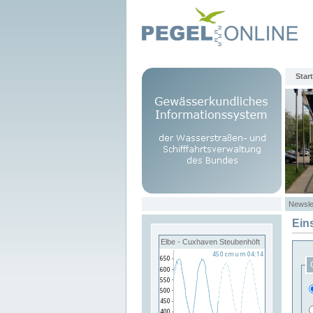
Start
Newsle
Ein
Elbe - Cuxhaven Steubenhöft