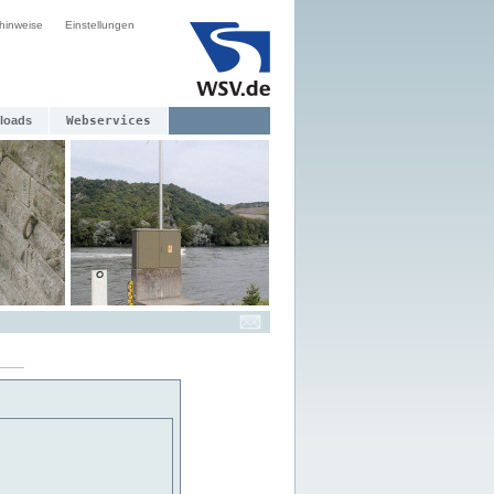
hinweise
Einstellungen
loads
Webservices