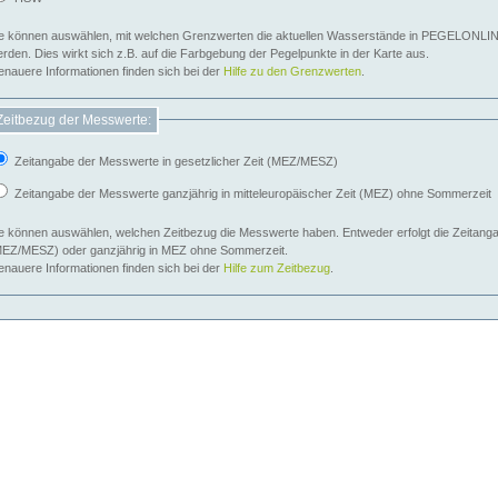
e können auswählen, mit welchen Grenzwerten die aktuellen Wasserstände in PEGELONLIN
werden. Dies wirkt sich z.B. auf die Farbgebung der Pegelpunkte in der Karte aus.
nauere Informationen finden sich bei der
Hilfe zu den Grenzwerten
.
Zeitbezug der Messwerte:
Zeitangabe der Messwerte in gesetzlicher Zeit (MEZ/MESZ)
Zeitangabe der Messwerte ganzjährig in mitteleuropäischer Zeit (MEZ) ohne Sommerzeit
e können auswählen, welchen Zeitbezug die Messwerte haben. Entweder erfolgt die Zeitangab
EZ/MESZ) oder ganzjährig in MEZ ohne Sommerzeit.
nauere Informationen finden sich bei der
Hilfe zum Zeitbezug
.