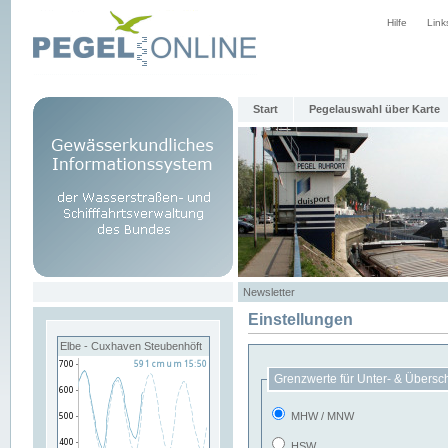
Hilfe
Link
Start
Pegelauswahl über Karte
Newsletter
Einstellungen
Elbe - Cuxhaven Steubenhöft
Grenzwerte für Unter- & Übersc
MHW / MNW
HSW