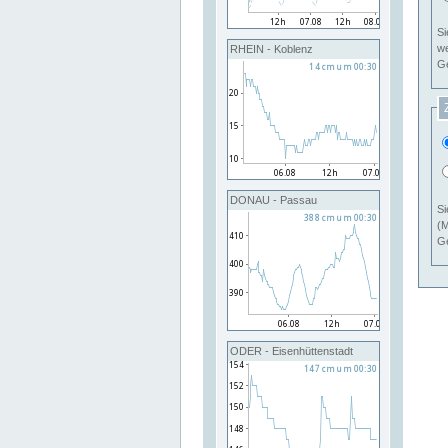
Si
RHEIN - Koblenz
Ge
DONAU - Passau
Si
(M
Ge
ODER - Eisenhüttenstadt