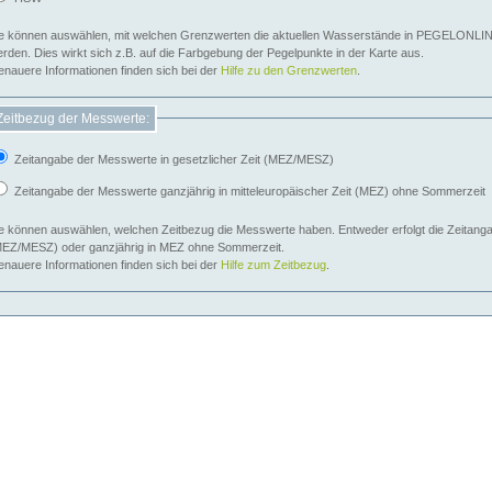
e können auswählen, mit welchen Grenzwerten die aktuellen Wasserstände in PEGELONLIN
werden. Dies wirkt sich z.B. auf die Farbgebung der Pegelpunkte in der Karte aus.
nauere Informationen finden sich bei der
Hilfe zu den Grenzwerten
.
Zeitbezug der Messwerte:
Zeitangabe der Messwerte in gesetzlicher Zeit (MEZ/MESZ)
Zeitangabe der Messwerte ganzjährig in mitteleuropäischer Zeit (MEZ) ohne Sommerzeit
e können auswählen, welchen Zeitbezug die Messwerte haben. Entweder erfolgt die Zeitangab
EZ/MESZ) oder ganzjährig in MEZ ohne Sommerzeit.
nauere Informationen finden sich bei der
Hilfe zum Zeitbezug
.