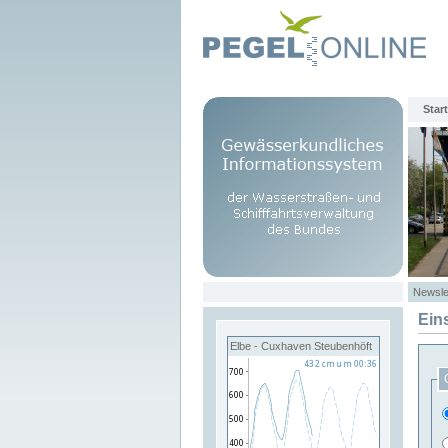
Start
Newsle
Ein
Elbe - Cuxhaven Steubenhöft