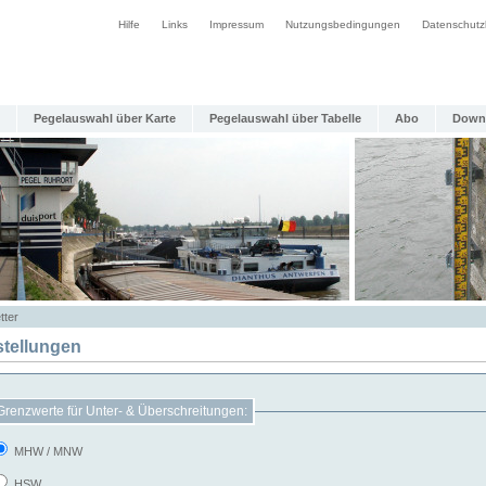
Hilfe
Links
Impressum
Nutzungsbedingungen
Datenschutz
Pegelauswahl über Karte
Pegelauswahl über Tabelle
Abo
Down
tter
stellungen
Grenzwerte für Unter- & Überschreitungen:
MHW / MNW
HSW