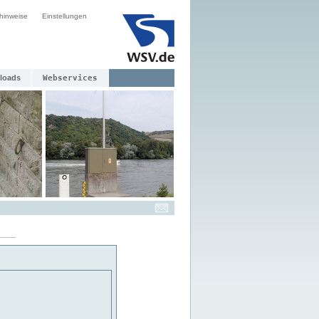
hinweise
Einstellungen
loads
Webservices