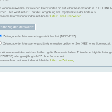
e können auswählen, mit welchen Grenzwerten die aktuellen Wasserstände in PEGELONLIN
werden. Dies wirkt sich z.B. auf die Farbgebung der Pegelpunkte in der Karte aus.
nauere Informationen finden sich bei der
Hilfe zu den Grenzwerten
.
Zeitbezug der Messwerte:
Zeitangabe der Messwerte in gesetzlicher Zeit (MEZ/MESZ)
Zeitangabe der Messwerte ganzjährig in mitteleuropäischer Zeit (MEZ) ohne Sommerzeit
e können auswählen, welchen Zeitbezug die Messwerte haben. Entweder erfolgt die Zeitangab
EZ/MESZ) oder ganzjährig in MEZ ohne Sommerzeit.
nauere Informationen finden sich bei der
Hilfe zum Zeitbezug
.