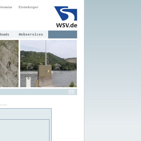
hinweise
Einstellungen
loads
Webservices