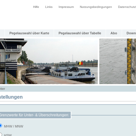
Hilfe
Links
Impressum
Nutzungsbedingungen
Datenschutz
Pegelauswahl über Karte
Pegelauswahl über Tabelle
Abo
Down
tter
stellungen
Grenzwerte für Unter- & Überschreitungen:
MHW / MNW
HSW