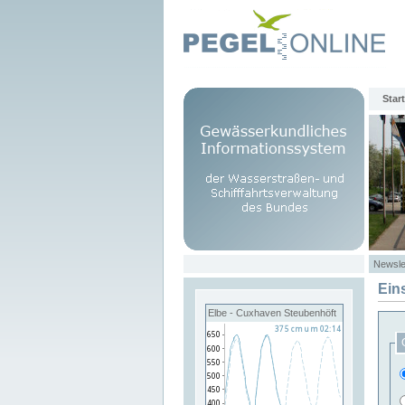
Start
Newsle
Ein
Elbe - Cuxhaven Steubenhöft