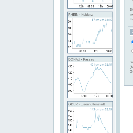
Si
RHEIN - Koblenz
Ge
DONAU - Passau
Si
(M
Ge
ODER - Eisenhüttenstadt