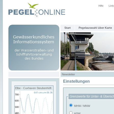
Hilfe
Link
Start
Pegelauswahl über Karte
Newsletter
Einstellungen
Elbe - Cuxhaven Steubenhöft
Grenzwerte für Unter- & Übersc
MHW / MNW
HSW