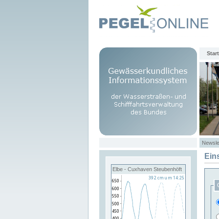
Start
Newsle
Ein
Elbe - Cuxhaven Steubenhöft