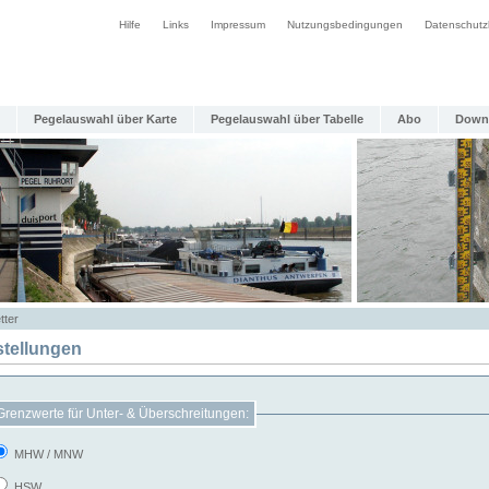
Hilfe
Links
Impressum
Nutzungsbedingungen
Datenschutz
Pegelauswahl über Karte
Pegelauswahl über Tabelle
Abo
Down
tter
stellungen
Grenzwerte für Unter- & Überschreitungen:
MHW / MNW
HSW