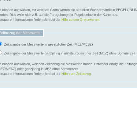
e können auswählen, mit welchen Grenzwerten die aktuellen Wasserstände in PEGELONLIN
werden. Dies wirkt sich z.B. auf die Farbgebung der Pegelpunkte in der Karte aus.
nauere Informationen finden sich bei der
Hilfe zu den Grenzwerten
.
Zeitbezug der Messwerte:
Zeitangabe der Messwerte in gesetzlicher Zeit (MEZ/MESZ)
Zeitangabe der Messwerte ganzjährig in mitteleuropäischer Zeit (MEZ) ohne Sommerzeit
e können auswählen, welchen Zeitbezug die Messwerte haben. Entweder erfolgt die Zeitangab
EZ/MESZ) oder ganzjährig in MEZ ohne Sommerzeit.
nauere Informationen finden sich bei der
Hilfe zum Zeitbezug
.