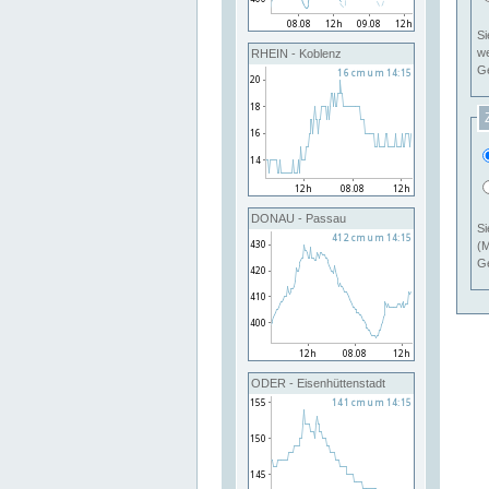
Si
RHEIN - Koblenz
Ge
DONAU - Passau
Si
(M
Ge
ODER - Eisenhüttenstadt