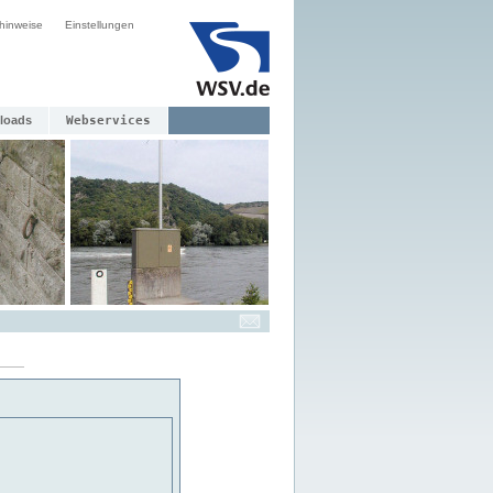
hinweise
Einstellungen
loads
Webservices