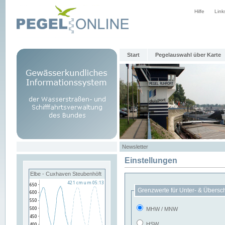
Hilfe
Link
Start
Pegelauswahl über Karte
Newsletter
Einstellungen
Elbe - Cuxhaven Steubenhöft
Grenzwerte für Unter- & Übersc
MHW / MNW
HSW