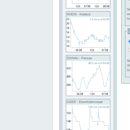
Si
RHEIN - Koblenz
Ge
DONAU - Passau
Si
(M
Ge
ODER - Eisenhüttenstadt