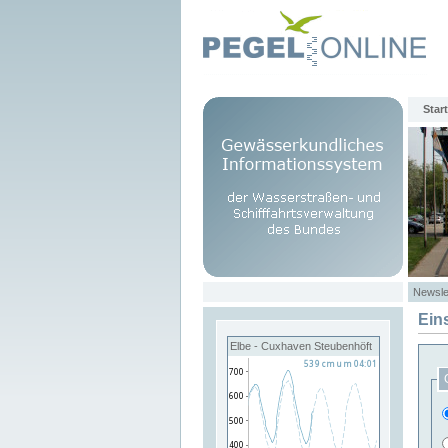
Start
Newsle
Ein
Elbe - Cuxhaven Steubenhöft