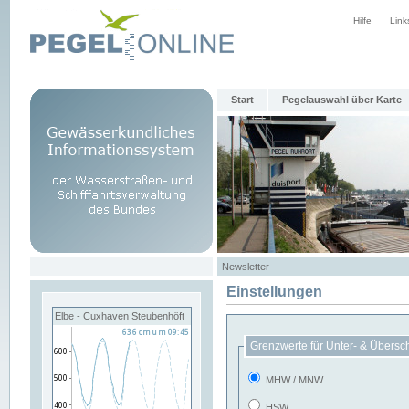
Hilfe
Link
Start
Pegelauswahl über Karte
Newsletter
Einstellungen
Elbe - Cuxhaven Steubenhöft
Grenzwerte für Unter- & Übersc
MHW / MNW
HSW