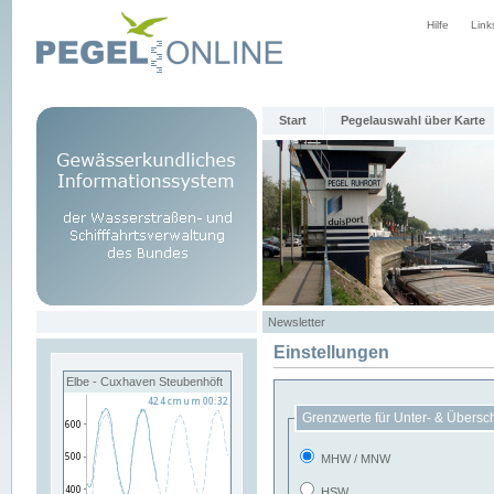
Hilfe
Link
Start
Pegelauswahl über Karte
Newsletter
Einstellungen
Elbe - Cuxhaven Steubenhöft
Grenzwerte für Unter- & Übersc
MHW / MNW
HSW