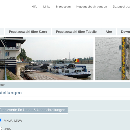
Hilfe
Links
Impressum
Nutzungsbedingungen
Datenschutz
Pegelauswahl über Karte
Pegelauswahl über Tabelle
Abo
Down
tter
stellungen
Grenzwerte für Unter- & Überschreitungen:
MHW / MNW
HSW