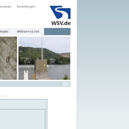
hinweise
Einstellungen
loads
Webservices