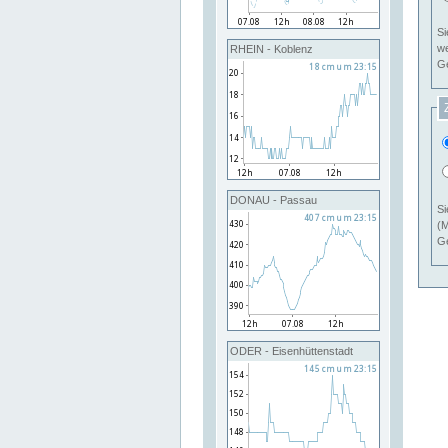
Si
RHEIN - Koblenz
Ge
DONAU - Passau
Si
(M
Ge
ODER - Eisenhüttenstadt