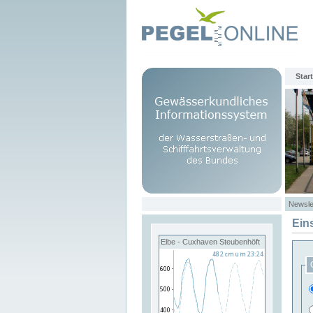
Start
Newsle
Ein
Elbe - Cuxhaven Steubenhöft