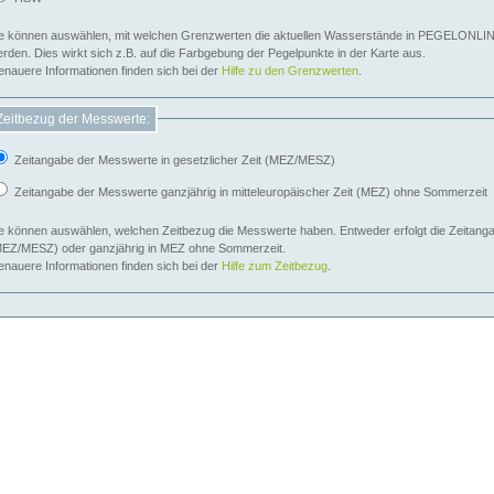
e können auswählen, mit welchen Grenzwerten die aktuellen Wasserstände in PEGELONLIN
werden. Dies wirkt sich z.B. auf die Farbgebung der Pegelpunkte in der Karte aus.
nauere Informationen finden sich bei der
Hilfe zu den Grenzwerten
.
Zeitbezug der Messwerte:
Zeitangabe der Messwerte in gesetzlicher Zeit (MEZ/MESZ)
Zeitangabe der Messwerte ganzjährig in mitteleuropäischer Zeit (MEZ) ohne Sommerzeit
e können auswählen, welchen Zeitbezug die Messwerte haben. Entweder erfolgt die Zeitangab
EZ/MESZ) oder ganzjährig in MEZ ohne Sommerzeit.
nauere Informationen finden sich bei der
Hilfe zum Zeitbezug
.