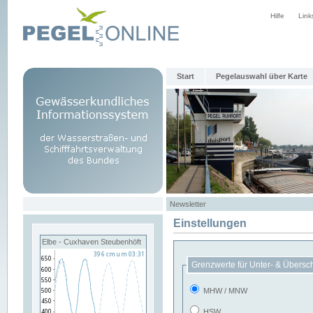
Hilfe
Link
Start
Pegelauswahl über Karte
Newsletter
Einstellungen
Elbe - Cuxhaven Steubenhöft
Grenzwerte für Unter- & Übersc
MHW / MNW
HSW