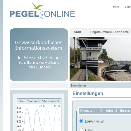
Hilfe
Link
Start
Pegelauswahl über Karte
Newsletter
Einstellungen
Elbe - Cuxhaven Steubenhöft
Grenzwerte für Unter- & Übersc
MHW / MNW
HSW