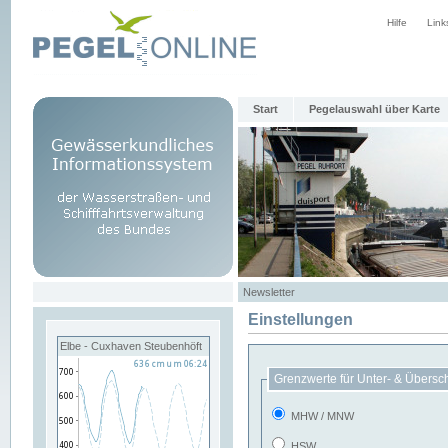
Hilfe
Link
Start
Pegelauswahl über Karte
Newsletter
Einstellungen
Elbe - Cuxhaven Steubenhöft
Grenzwerte für Unter- & Übersc
MHW / MNW
HSW