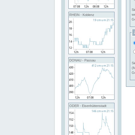
Si
RHEIN - Koblenz
Ge
DONAU - Passau
Si
(M
Ge
ODER - Eisenhüttenstadt