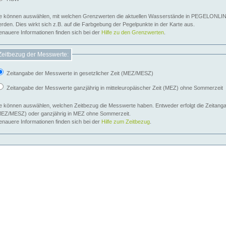
e können auswählen, mit welchen Grenzwerten die aktuellen Wasserstände in PEGELONLIN
werden. Dies wirkt sich z.B. auf die Farbgebung der Pegelpunkte in der Karte aus.
nauere Informationen finden sich bei der
Hilfe zu den Grenzwerten
.
Zeitbezug der Messwerte:
Zeitangabe der Messwerte in gesetzlicher Zeit (MEZ/MESZ)
Zeitangabe der Messwerte ganzjährig in mitteleuropäischer Zeit (MEZ) ohne Sommerzeit
e können auswählen, welchen Zeitbezug die Messwerte haben. Entweder erfolgt die Zeitangab
EZ/MESZ) oder ganzjährig in MEZ ohne Sommerzeit.
nauere Informationen finden sich bei der
Hilfe zum Zeitbezug
.