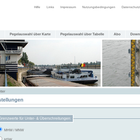
Hilfe
Links
Impressum
Nutzungsbedingungen
Datenschutz
Pegelauswahl über Karte
Pegelauswahl über Tabelle
Abo
Down
tter
stellungen
Grenzwerte für Unter- & Überschreitungen:
MHW / MNW
HSW