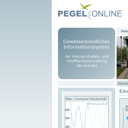
Start
Newsle
Ein
Elbe - Cuxhaven Steubenhöft