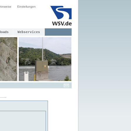
hinweise
Einstellungen
loads
Webservices