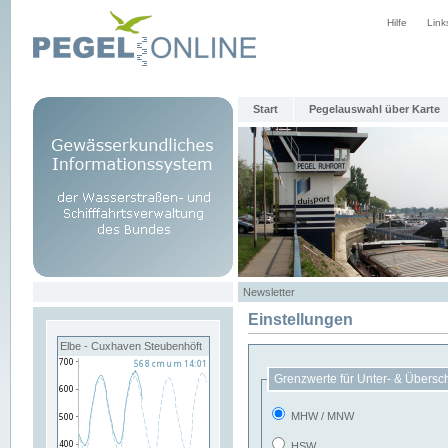
Hilfe
Link
Start
Pegelauswahl über Karte
Newsletter
Einstellungen
Elbe - Cuxhaven Steubenhöft
Grenzwerte für Unter- & Übersc
MHW / MNW
HSW