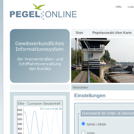
Hilfe
Link
Start
Pegelauswahl über Karte
Newsletter
Einstellungen
Elbe - Cuxhaven Steubenhöft
Grenzwerte für Unter- & Übersc
MHW / MNW
HSW