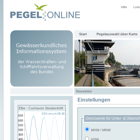
Hilfe
Link
Start
Pegelauswahl über Karte
Newsletter
Einstellungen
Elbe - Cuxhaven Steubenhöft
Grenzwerte für Unter- & Übersc
MHW / MNW
HSW