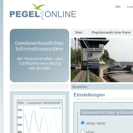
Hilfe
Link
Start
Pegelauswahl über Karte
Newsletter
Einstellungen
Elbe - Cuxhaven Steubenhöft
Grenzwerte für Unter- & Übersc
MHW / MNW
HSW