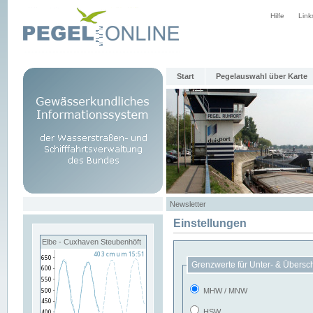
Hilfe
Link
Start
Pegelauswahl über Karte
Newsletter
Einstellungen
Elbe - Cuxhaven Steubenhöft
Grenzwerte für Unter- & Übersc
MHW / MNW
HSW