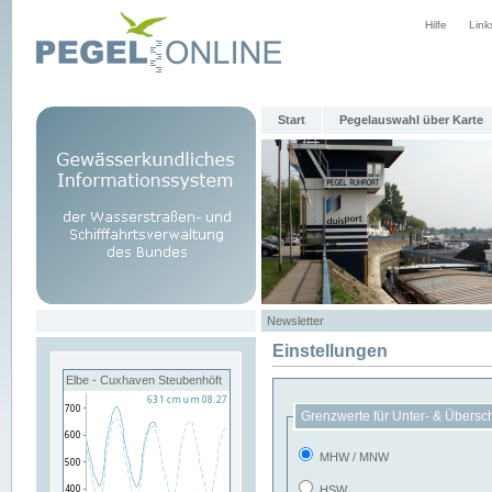
Hilfe
Link
Start
Pegelauswahl über Karte
Newsletter
Einstellungen
Elbe - Cuxhaven Steubenhöft
Grenzwerte für Unter- & Übersc
MHW / MNW
HSW