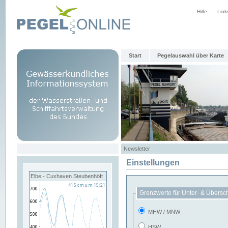
Hilfe
Link
Start
Pegelauswahl über Karte
Newsletter
Einstellungen
Elbe - Cuxhaven Steubenhöft
Grenzwerte für Unter- & Übersc
MHW / MNW
HSW