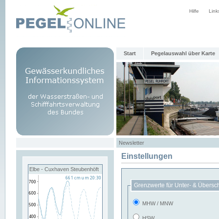
Hilfe
Link
Start
Pegelauswahl über Karte
Newsletter
Einstellungen
Elbe - Cuxhaven Steubenhöft
Grenzwerte für Unter- & Übersc
MHW / MNW
HSW