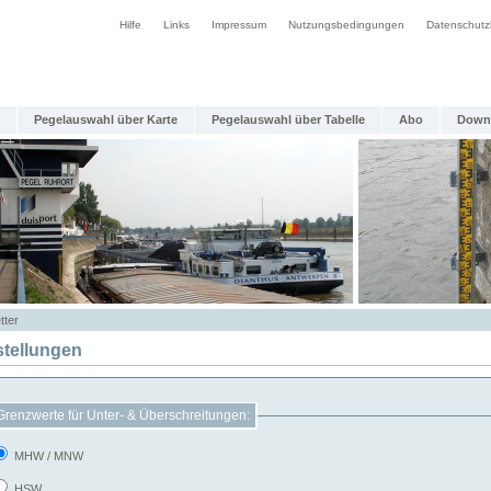
Hilfe
Links
Impressum
Nutzungsbedingungen
Datenschutz
Pegelauswahl über Karte
Pegelauswahl über Tabelle
Abo
Down
tter
stellungen
Grenzwerte für Unter- & Überschreitungen:
MHW / MNW
HSW