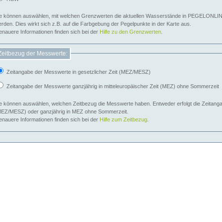
e können auswählen, mit welchen Grenzwerten die aktuellen Wasserstände in PEGELONLIN
werden. Dies wirkt sich z.B. auf die Farbgebung der Pegelpunkte in der Karte aus.
nauere Informationen finden sich bei der
Hilfe zu den Grenzwerten
.
Zeitbezug der Messwerte:
Zeitangabe der Messwerte in gesetzlicher Zeit (MEZ/MESZ)
Zeitangabe der Messwerte ganzjährig in mitteleuropäischer Zeit (MEZ) ohne Sommerzeit
e können auswählen, welchen Zeitbezug die Messwerte haben. Entweder erfolgt die Zeitangab
EZ/MESZ) oder ganzjährig in MEZ ohne Sommerzeit.
nauere Informationen finden sich bei der
Hilfe zum Zeitbezug
.