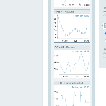
Si
RHEIN - Koblenz
Ge
DONAU - Passau
Si
(M
Ge
ODER - Eisenhüttenstadt