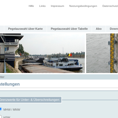
Hilfe
Links
Impressum
Nutzungsbedingungen
Datenschutz
Pegelauswahl über Karte
Pegelauswahl über Tabelle
Abo
Down
tter
stellungen
Grenzwerte für Unter- & Überschreitungen:
MHW / MNW
HSW