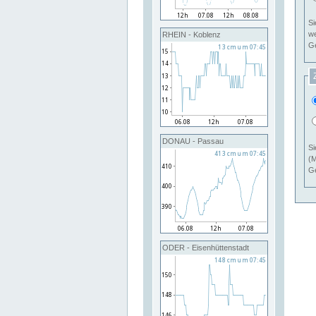
Si
RHEIN - Koblenz
Ge
DONAU - Passau
Si
(M
Ge
ODER - Eisenhüttenstadt