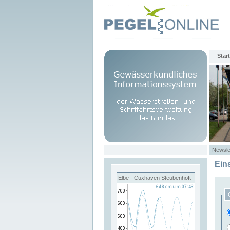
Start
Newsle
Ein
Elbe - Cuxhaven Steubenhöft