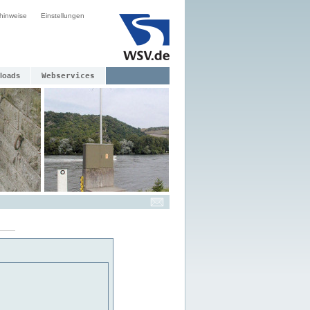
hinweise
Einstellungen
loads
Webservices