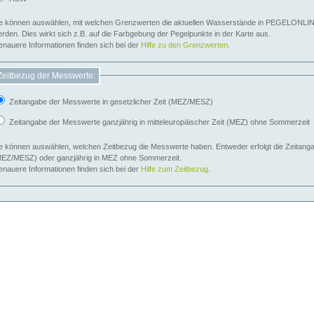
e können auswählen, mit welchen Grenzwerten die aktuellen Wasserstände in PEGELONLIN
werden. Dies wirkt sich z.B. auf die Farbgebung der Pegelpunkte in der Karte aus.
nauere Informationen finden sich bei der
Hilfe zu den Grenzwerten
.
Zeitbezug der Messwerte:
Zeitangabe der Messwerte in gesetzlicher Zeit (MEZ/MESZ)
Zeitangabe der Messwerte ganzjährig in mitteleuropäischer Zeit (MEZ) ohne Sommerzeit
e können auswählen, welchen Zeitbezug die Messwerte haben. Entweder erfolgt die Zeitangab
EZ/MESZ) oder ganzjährig in MEZ ohne Sommerzeit.
nauere Informationen finden sich bei der
Hilfe zum Zeitbezug
.