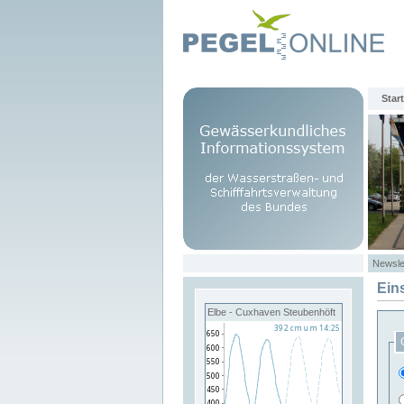
Start
Newsle
Ein
Elbe - Cuxhaven Steubenhöft