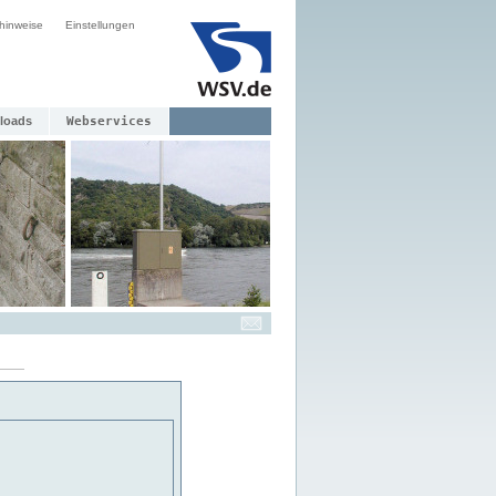
hinweise
Einstellungen
loads
Webservices