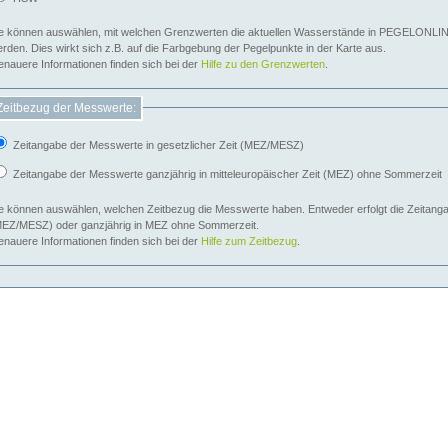
e können auswählen, mit welchen Grenzwerten die aktuellen Wasserstände in PEGELONLIN
werden. Dies wirkt sich z.B. auf die Farbgebung der Pegelpunkte in der Karte aus.
nauere Informationen finden sich bei der
Hilfe zu den Grenzwerten
.
Zeitbezug der Messwerte:
Zeitangabe der Messwerte in gesetzlicher Zeit (MEZ/MESZ)
Zeitangabe der Messwerte ganzjährig in mitteleuropäischer Zeit (MEZ) ohne Sommerzeit
e können auswählen, welchen Zeitbezug die Messwerte haben. Entweder erfolgt die Zeitangab
EZ/MESZ) oder ganzjährig in MEZ ohne Sommerzeit.
nauere Informationen finden sich bei der
Hilfe zum Zeitbezug
.