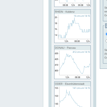
Si
RHEIN - Koblenz
Ge
DONAU - Passau
Si
(M
Ge
ODER - Eisenhüttenstadt