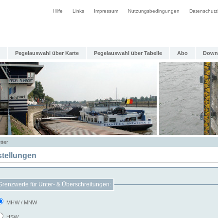
Hilfe
Links
Impressum
Nutzungsbedingungen
Datenschutz
Pegelauswahl über Karte
Pegelauswahl über Tabelle
Abo
Down
tter
stellungen
Grenzwerte für Unter- & Überschreitungen:
MHW / MNW
HSW