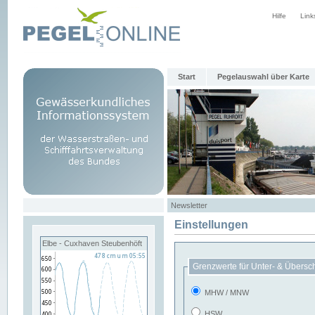
Hilfe
Link
Start
Pegelauswahl über Karte
Newsletter
Einstellungen
Elbe - Cuxhaven Steubenhöft
Grenzwerte für Unter- & Übersc
MHW / MNW
HSW