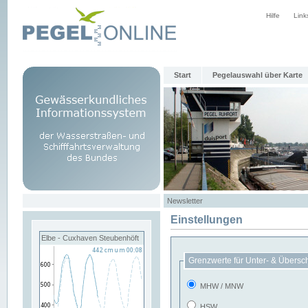
Hilfe
Link
Start
Pegelauswahl über Karte
Newsletter
Einstellungen
Elbe - Cuxhaven Steubenhöft
Grenzwerte für Unter- & Übersc
MHW / MNW
HSW